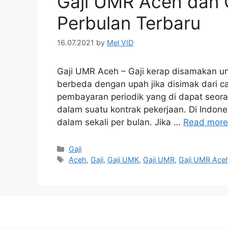
Gaji UMR Aceh dan 
Perbulan Terbaru
16.07.2021
by
Mel VID
Gaji UMR Aceh – Gaji kerap disamakan unt
berbeda dengan upah jika disimak dari ca
pembayaran periodik yang di dapat seor
dalam suatu kontrak pekerjaan. Di Indone
dalam sekali per bulan. Jika …
Read more
Categories
Gaji
Tags
Aceh
,
Gaji
,
Gaji UMK
,
Gaji UMR
,
Gaji UMR Ace