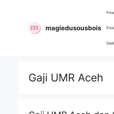
Skip
to
Fin
content
magiedusousbois
Fin
Gad
Gaji UMR Aceh