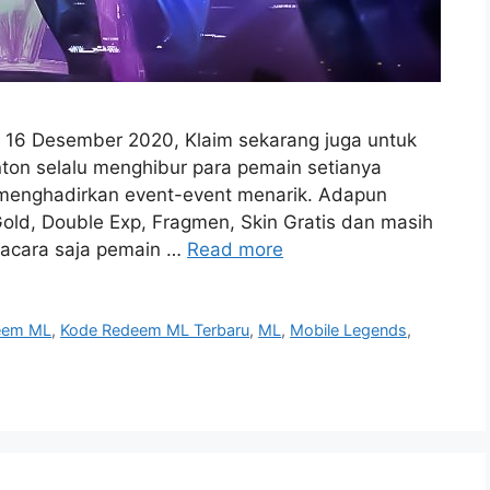
 16 Desember 2020, Klaim sekarang juga untuk
on selalu menghibur para pemain setianya
enghadirkan event-event menarik. Adapun
old, Double Exp, Fragmen, Skin Gratis dan masih
 acara saja pemain …
Read more
eem ML
,
Kode Redeem ML Terbaru
,
ML
,
Mobile Legends
,