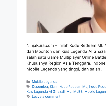
NinjaKura.com – Inilah Kode Redeem ML 
dari Moonton dan Kuis Legenda Al Ghazal
salah satu Game Multiplayer Online Battl
Khususnya Region Asia Tenggara. Indones
Mobile Legends yang tinggi, dan salah …
Categories
Mobile Legends
Tags
Desember
,
Klaim Kode Redeem ML
,
Kode Rede
Kuis Legenda Al Ghazali
,
ML
,
MLBB
,
Mobile Lege
Leave a comment