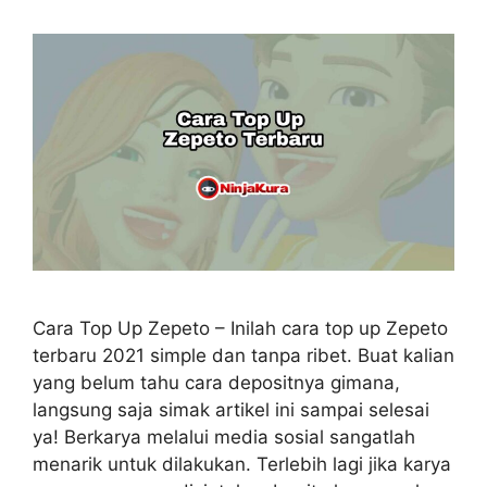
Cara Top Up Zepeto – Inilah cara top up Zepeto
terbaru 2021 simple dan tanpa ribet. Buat kalian
yang belum tahu cara depositnya gimana,
langsung saja simak artikel ini sampai selesai
ya! Berkarya melalui media sosial sangatlah
menarik untuk dilakukan. Terlebih lagi jika karya