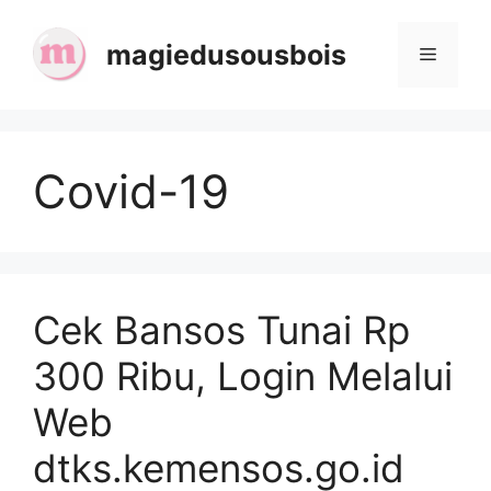
Skip
to
magiedusousbois
Menu
content
Covid-19
Cek Bansos Tunai Rp
300 Ribu, Login Melalui
Web
dtks.kemensos.go.id