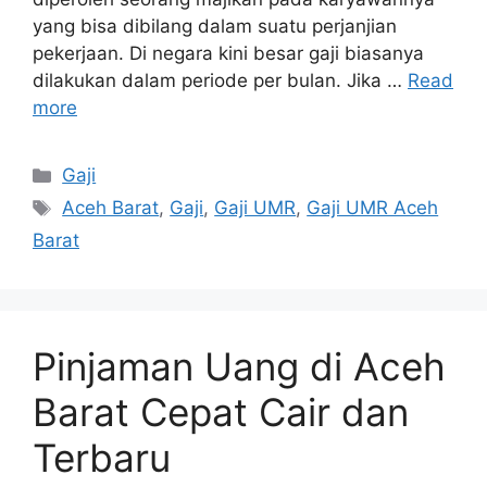
yang bisa dibilang dalam suatu perjanjian
pekerjaan. Di negara kini besar gaji biasanya
dilakukan dalam periode per bulan. Jika …
Read
more
Categories
Gaji
Tags
Aceh Barat
,
Gaji
,
Gaji UMR
,
Gaji UMR Aceh
Barat
Pinjaman Uang di Aceh
Barat Cepat Cair dan
Terbaru