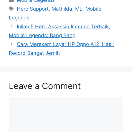
Tags
Hero Support
,
Mathilda
,
ML
,
Mobile
Legends
Inilah 5 Hero Assassin Immune Terbaik,
Mobile Legends: Bang Bang
Cara Merekam Layar HP Oppo A12, Hasil
Record Sangat Jernih
Leave a Comment
Comment