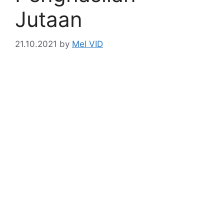
Jutaan
21.10.2021
by
Mel VID