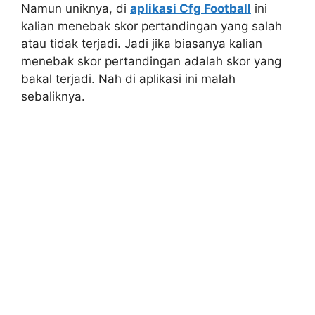
Namun uniknya, di
aplikasi Cfg Football
ini
kalian menebak skor pertandingan yang salah
atau tidak terjadi. Jadi jika biasanya kalian
menebak skor pertandingan adalah skor yang
bakal terjadi. Nah di aplikasi ini malah
sebaliknya.