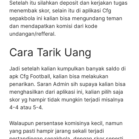
Setelah itu silahkan deposit dan kerjakan tugas
menembak skor, selain itu di aplikasi Cfg
sepakbola ini kalian bisa mengundang teman
dan mendapatkan komisi dari kode
undangan/refferal.
Cara Tarik Uang
Jadi setelah kalian kumpulkan banyak saldo di
apk Cfg Football, kalian bisa melakukan
penarikan. Saran Admin sih supaya kalian bisa
menghasilkan dari aplikasi ini, kalian pilih saja
skor yg hampir tidak mungkin terjadi misalnya
4-4 atau 5-4.
Walaupun persentase komisinya kecil, namun
yang pasti hampir jarang sekali terjadi
pertandingan sepakbola, dengan skor seperti