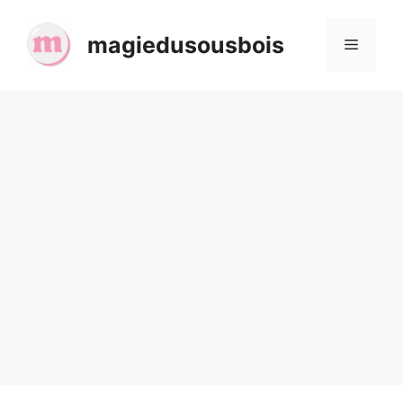
Skip
to
magiedusousbois
Menu
content